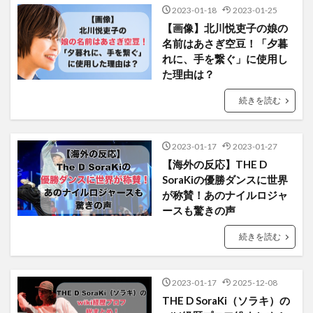
2023-01-18
2023-01-25
【画像】北川悦吏子の娘の
名前はあさぎ空豆！「夕暮
れに、手を繋ぐ」に使用し
た理由は？
続きを読む
2023-01-17
2023-01-27
【海外の反応】THE D
SoraKiの優勝ダンスに世界
が称賛！あのナイルロジャ
ースも驚きの声
続きを読む
2023-01-17
2025-12-08
THE D SoraKi（ソラキ）の