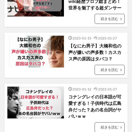
wiki経歴プロフ総まとめ！
世界を魅了する超ダンサー
続きを読む
2023-01-15
2023-01-27
【なにわ男子】大橋和也の
声が嫌いの声多数！カスカ
ス声の原因はタバコ？
続きを読む
2023-01-12
2023-01-27
コナングレイの日本語が可
愛すぎる！子供時代は広島
弁だった？あの名台詞がヤ
バいｗｗ
続きを読む