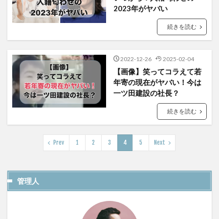
2023年がヤバい
続きを読む
2022-12-26
2025-02-04
【画像】笑ってコラえて若
年寄の現在がヤバい！今は
一ツ田建設の社長？
続きを読む
Prev
1
2
3
4
5
Next
管理人