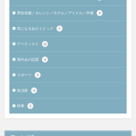
男性俳優／タレント／モデル／アイドル／声優
9
気になるあのトピック
5
アーティスト
12
海外あの話題
4
スポーツ
5
政治家
4
時事
2