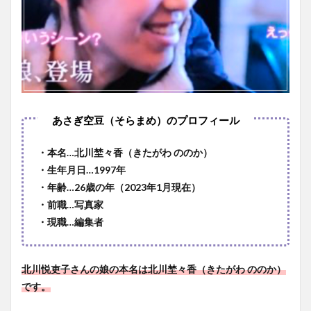
・本名…北川埜々香（きたがわ ののか）
・生年月日…1997年
・年齢…26歳の年（2023年1月現在）
・前職…写真家
・現職…編集者
北川悦吏子さんの娘の本名は北川埜々香（きたがわ ののか）
です。