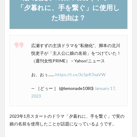
「夕暮れに、手を繋ぐ」に使用し
た理由は？
広瀬すずの主演ドラマを“私物化”、脚本の北川
悦吏子が「主人公に娘の名前」をつけていた！
（週刊女性PRIME） – Yahoo!ニュース
お、おぅ……
https://t.co/3c5pR7naVW
— ［どぅー ］ (@lemonade1080)
January 17,
2023
2023年1月スタートのドラマ「夕暮れに、手を繋ぐ」で実の
娘の名前を使用したことが話題になっているようです。