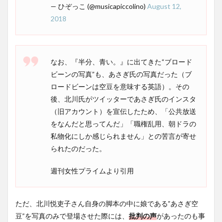
— ひぞっこ (@musicapiccolino)
August 12,
2018
なお、『半分、青い。』に出てきた“ブロード
ビーンの写真”も、あさぎ氏の写真だった（ブ
ロードビーンは空豆を意味する英語）。その
後、北川氏がツイッターであさぎ氏のインスタ
（旧アカウント）を宣伝したため、「公共放送
をなんだと思ってんだ」「職権乱用、朝ドラの
私物化にしか感じられません」との苦言が寄せ
られたのだった。
週刊女性プライムより引用
ただ、北川悦吏子さん自身の脚本の中に娘である”あさぎ空
豆”を写真のみで登場させた際には、
批判の声
があったのも事