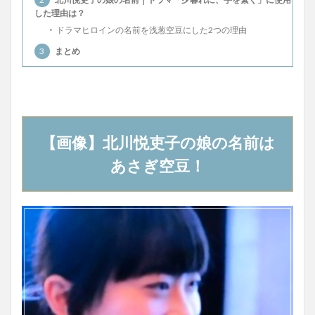
した理由は？
ドラマヒロインの名前を浅葱空豆にした2つの理由
3
まとめ
【画像】北川悦吏子の娘の名前は
あさぎ空豆！