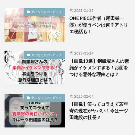
2023-01-25
気になるあのトピック
ONE PIECE作者（尾田栄一
郎）が使うペンは何？アトリ
エ秘話も！
2023-01-27
気になるあのトピック
【画像13選】鋼鐵塚さんの素
顔がイケメンすぎる！お面を
つける意外な理由とは？
2025-02-04
気になるあのトピック
【画像】笑ってコラえて若年
寄の現在がヤバい！今は一ツ
田建設の社長？