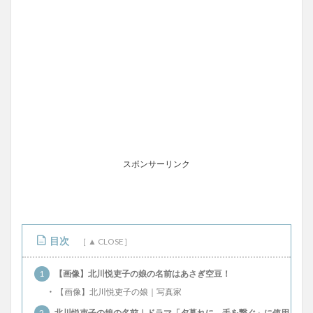
スポンサーリンク
目次
1
【画像】北川悦吏子の娘の名前はあさぎ空豆！
【画像】北川悦吏子の娘｜写真家
2
北川悦吏子の娘の名前｜ドラマ「夕暮れに、手を繋ぐ」に使用