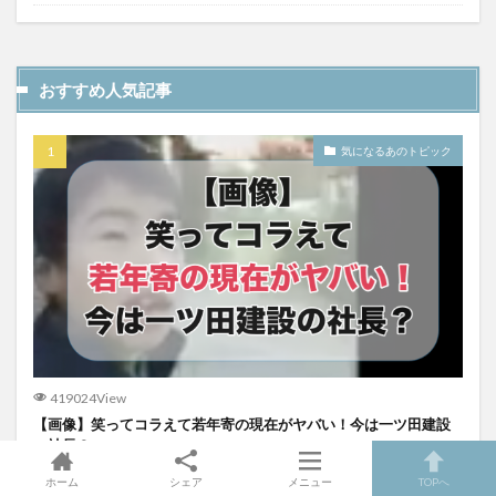
おすすめ人気記事
気になるあのトピック
419024View
【画像】笑ってコラえて若年寄の現在がヤバい！今は一ツ田建設
の社長？
ホーム
シェア
メニュー
TOPへ