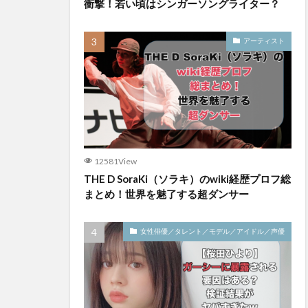
衝撃！若い頃はシンガーソングライター？
アーティスト
12581View
THE D SoraKi（ソラキ）のwiki経歴プロフ総
まとめ！世界を魅了する超ダンサー
女性俳優／タレント／モデル／アイドル／声優