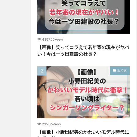
418755View
【画像】笑ってコラえて若年寄の現在がヤバ
い！今は一ツ田建設の社長？
政治家
23906View
【画像】小野田紀美のかわいいモデル時代に